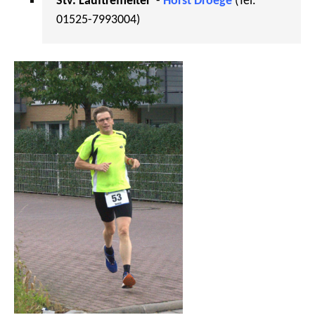
Stv. Lauftreffleiter
  - 
Horst Droege 
(Tel. 
01525-7993004)