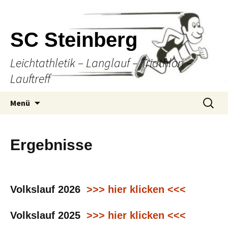
SC Steinberg
Leichtathletik – Langlauf – Triathlon –
Lauftreff
Springe
Suche
Menü
zum
nach:
Inhalt
Ergebnisse
Volkslauf 2026
>>> hier klicken <<<
Volkslauf 2025
>>> hier klicken <<<