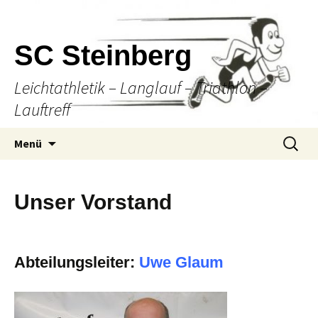
SC Steinberg
Leichtathletik – Langlauf – Triathlon –
Lauftreff
Springe
Suche
Menü
zum
nach:
Inhalt
Unser Vorstand
Abteilungsleiter:
Uwe Glaum