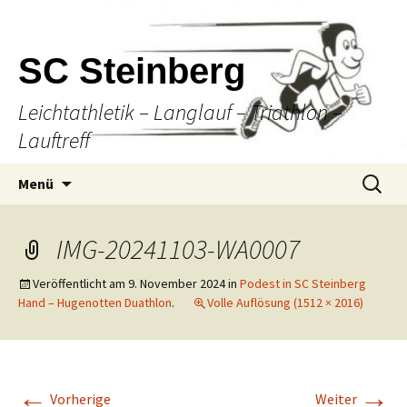
SC Steinberg
Leichtathletik – Langlauf – Triathlon –
Lauftreff
Springe
Suche
Menü
zum
nach:
Inhalt
IMG-20241103-WA0007
Veröffentlicht am
9. November 2024
in
Podest in SC Steinberg
Hand – Hugenotten Duathlon
.
Volle Auflösung (1512 × 2016)
←
→
Vorherige
Weiter