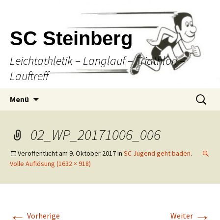
SC Steinberg
Leichtathletik – Langlauf – Triathlon –
Lauftreff
Springe
Suche
Menü
zum
nach:
Inhalt
02_WP_20171006_006
Veröffentlicht am
9. Oktober 2017
in
SC Jugend geht baden
.
Volle Auflösung (1632 × 918)
←
→
Vorherige
Weiter