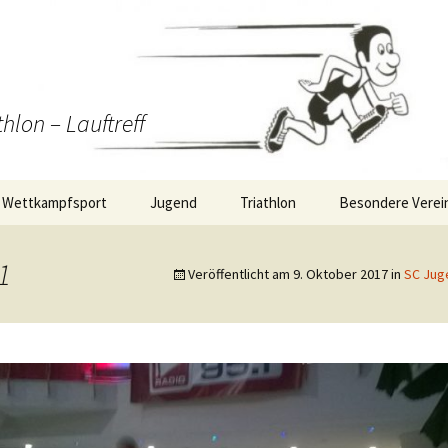
thlon – Lauftreff
Wettkampfsport
Jugend
Triathlon
Besondere Verei
Wettkampf-Statistik
Training
Triathlon/Duathlon/Radrennen
RMV S2-Staffella
1
Veröffentlicht am
9. Oktober 2017
in
SC Jug
Berichte
Termine Jugend
WirDueller-Biolau
Wettkampfsport
ng
Berichte Jugend
itäten
Strecke: 10km Plan
Strecke: 5km Plan