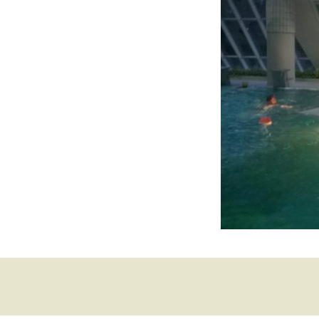
Permanente St
Fotos / Berichte
Berichte Lauftr