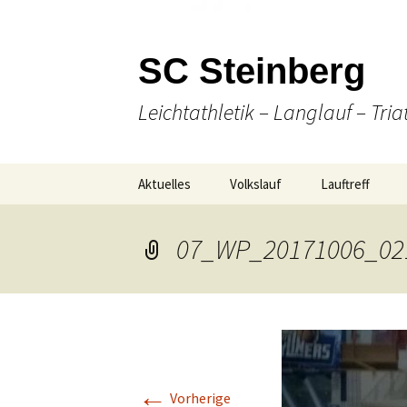
SC Steinberg
Leichtathletik – Langlauf – Tria
Springe
Aktuelles
Volkslauf
Lauftreff
zum
Inhalt
Presse
49. Volkslauf 2026
Wann & Wo
07_WP_20171006_02
Ausschreibung
Laufen
Online Anmeldung
(Nordic-) Walki
Strecken-
Gesellige Aktiv
Gesamtübersicht
←
Unser Team
Vorherige
Ergebnisse