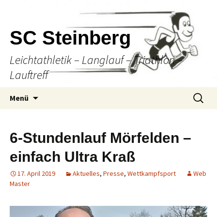
SC Steinberg
Leichtathletik – Langlauf – Triathlon –
Lauftreff
Springe
Suche
Menü
zum
nach:
Inhalt
6-Stundenlauf Mörfelden –
einfach Ultra Kraß
17. April 2019
Aktuelles
,
Presse
,
Wettkampfsport
Web
Master