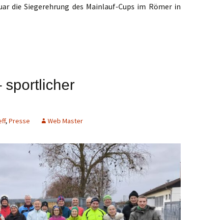
uar die Siegerehrung des Mainlauf-Cups im Römer in
n-Lauf-Cup 2025
– sportlicher
eff
,
Presse
Web Master