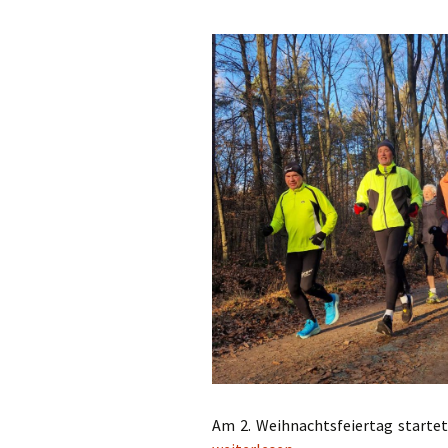
Am 2. Weihnachtsfeiertag startet
Alle Jahre wieder………