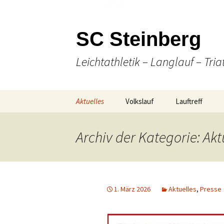
SC Steinberg
Leichtathletik – Langlauf – Tria
Springe
Aktuelles
Volkslauf
Lauftreff
zum
Inhalt
Presse
49. Volkslauf 2026
Wann & Wo
Archiv der Kategorie: Akt
Ausschreibung
Laufen
Online Anmeldung
(Nordic-) Walki
1. März 2026
Aktuelles
,
Presse
Strecken-
Gesellige Aktiv
Gesamtübersicht
Unser Team
Ergebnisse