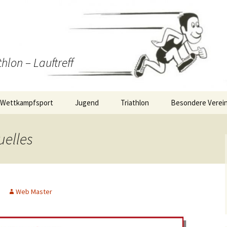
thlon – Lauftreff
Wettkampfsport
Jugend
Triathlon
Besondere Verein
Wettkampf-Statistik
Training
Triathlon/Duathlon/Radrennen
RMV S2-Staffellau
uelles
Berichte
Termine Jugend
WirDueller-Biolau
Wettkampfsport
ng
Berichte Jugend
Web Master
itäten
Strecke: 10km Plan
Strecke: 5km Plan