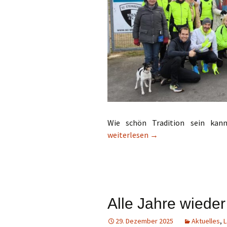
Wie schön Tradition sein kann,
43. Silvesterlauf – sportlicher Jah
weiterlesen
→
Alle Jahre wie
29. Dezember 2025
Aktuelles
,
L