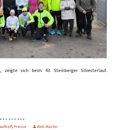
 zeigte sich beim 43. Steinberger Silvesterlauf.
resausklang
der………
auftreff
,
Presse
Web Master