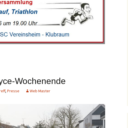
recken
Foto-Impressionen 2019
eff
Foto-Impressionen 2018
Joyce-Wochenende
reff
,
Presse
Web Master