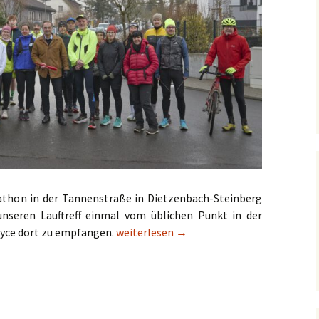
athon in der Tannenstraße in Dietzenbach-Steinberg
unseren Lauftreff einmal vom üblichen Punkt in der
Ein verrücktes Joyce-Wochenende
oyce dort zu empfangen.
weiterlesen
→