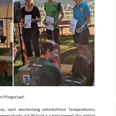
recken
Foto-Impressionen 2019
eff
Foto-Impressionen 2018
m Pfingstlauf:
 es, nach wochenlang unterkühlten Temperaturen,
 Temperaturen auf 30 Grad + z bekommen? Das gehört