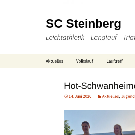
SC Steinberg
Leichtathletik – Langlauf – Tria
Springe
Aktuelles
Volkslauf
Lauftreff
zum
Inhalt
Presse
49. Volkslauf 2026
Wann & Wo
Hot-Schwanheimer
Ausschreibung
Laufen
14. Juni 2026
Aktuelles
,
Jugend
Online Anmeldung
(Nordic-) Walki
Strecken-
Gesellige Aktiv
Gesamtübersicht
Unser Team
Ergebnisse