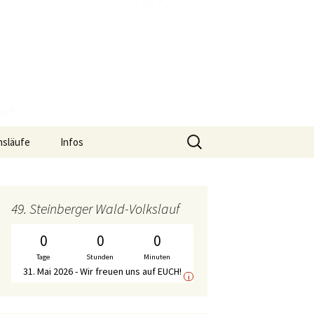
Suche
nsläufe
Infos
nach:
uf
Termine
S2-Lauf – Flyer
f
Gymnastik-Angebot
S2-Lauf – Wechselpunkte
Bericht WirDueller-
49. Steinberger Wald-Volkslauf
Biolauf
Chronik
S2-Lauf – Streckenplan
0
0
0
Ausschreibung
WirDueller-Biolauf
Tage
Stunden
Minuten
Mitgliedschaft
S2-Lauf – Zeitplan
31. Mai 2026 - Wir freuen uns auf EUCH!
i
Unterstützer
S2-Lauf – WalkerInnen