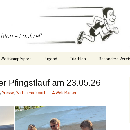
thlon – Lauftreff
Wettkampfsport
Jugend
Triathlon
Besondere Verei
Wettkampf-Statistik
Training
Triathlon/Duathlon/Radrennen
RMV S2-Staffella
 Pfingstlauf am 23.05.26
Berichte
Termine Jugend
WirDueller-Biolau
Wettkampfsport
,
Presse
,
Wettkampfsport
Web Master
ng
Berichte Jugend
itäten
Strecke: 10km Plan
Strecke: 5km Plan