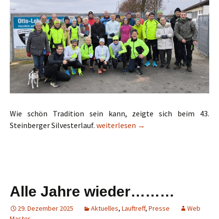
Wie schön Tradition sein kann, zeigte sich beim 43.
43. Silvesterlauf – sportlicher Jahre
Steinberger Silvesterlauf.
weiterlesen
→
Alle Jahre wieder………
29. Dezember 2025
Aktuelles
,
Lauftreff
,
Presse
Web
Master