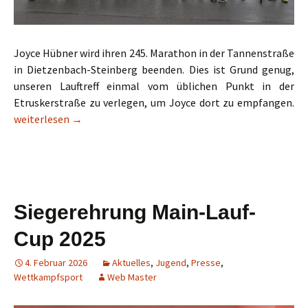
Joyce Hübner wird ihren 245. Marathon in der Tannenstraße
in Dietzenbach-Steinberg beenden. Dies ist Grund genug,
unseren Lauftreff einmal vom üblichen Punkt in der
Etruskerstraße zu verlegen, um Joyce dort zu empfangen.
Ein verrücktes Joyce-Wochenende
weiterlesen
→
Siegerehrung Main-Lauf-
Cup 2025
4. Februar 2026
Aktuelles
,
Jugend
,
Presse
,
Wettkampfsport
Web Master