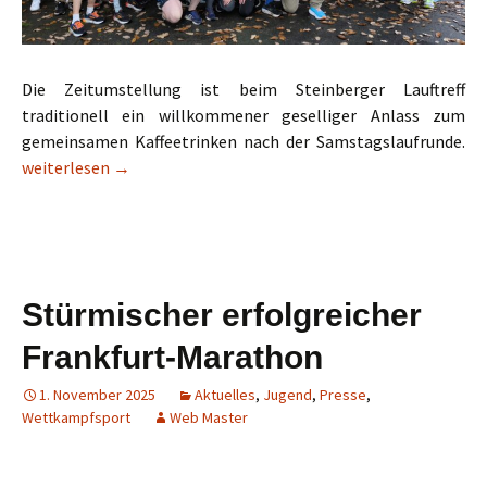
Die Zeitumstellung ist beim Steinberger Lauftreff
traditionell ein willkommener geselliger Anlass zum
gemeinsamen Kaffeetrinken nach der Samstagslaufrunde.
Top Outdoor-Kaffeerunde trotz Dauerregen
weiterlesen
→
Stürmischer erfolgreicher
Frankfurt-Marathon
1. November 2025
Aktuelles
,
Jugend
,
Presse
,
Wettkampfsport
Web Master