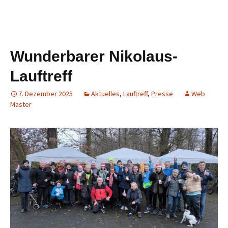
Wunderbarer Nikolaus-
Lauftreff
7. Dezember 2025
Aktuelles
,
Lauftreff
,
Presse
Web
Master