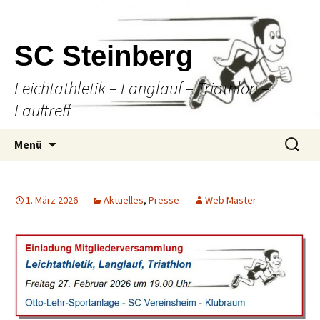
SC Steinberg
Leichtathletik – Langlauf – Triathlon –
Lauftreff
Springe
Suche
Menü
zum
nach:
Inhalt
1. März 2026
Aktuelles
,
Presse
Web Master