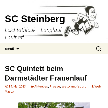
SC Steinberg
Leichtathletik – Langlauf – Triathlon –
Lauftreff
Springe
Suche
Menü
zum
nach:
Inhalt
SC Quintett beim
Darmstädter Frauenlauf
14. Mai 2023
Aktuelles
,
Presse
,
Wettkampfsport
Web
Master