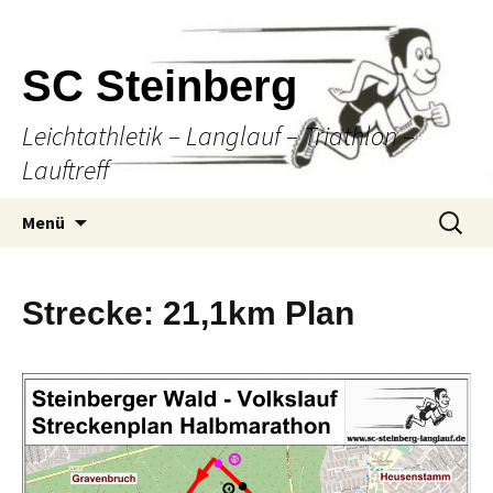
SC Steinberg
Leichtathletik – Langlauf – Triathlon –
Lauftreff
Springe
Suche
Menü
zum
nach:
Inhalt
Strecke: 21,1km Plan