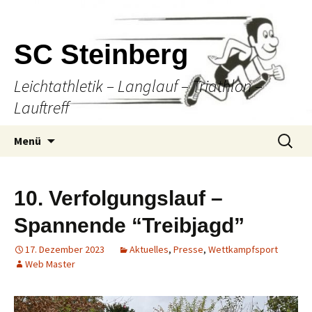
SC Steinberg
Leichtathletik – Langlauf – Triathlon –
Lauftreff
Springe
Suche
Menü
zum
nach:
Inhalt
10. Verfolgungslauf –
Spannende “Treibjagd”
17. Dezember 2023
Aktuelles
,
Presse
,
Wettkampfsport
Web Master