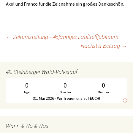
Axel und Franco für die Zeitnahme ein großes Dankeschön.
←
Zeitumstellung – 45jähriges Lauftreffjubiläum
Beitrags-
Nächster Beitrag
→
Navigation
49. Steinberger Wald-Volkslauf
0
0
0
Tage
Stunden
Minuten
31. Mai 2026 - Wir freuen uns auf EUCH!
i
Wann & Wo & Was