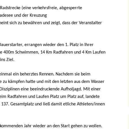
recken
 Radstrecke (eine verkehrsfreie, abgesperrte
Foto-Impressionen 2019
adesee und der Kreuzung
eff
int sich zu bewähren und zeigt, dass der Veranstalter
Foto-Impressionen 2018
uerstarter, errangen wieder den 1. Platz in Ihrer
r die 400m Schwimmen, 14 Km Radfahren und 4 Km Laufen
ns Ziel.
 einmal ein beherztes Rennen. Nachdem sie beim
 zu kämpfen hatte und mit den letzten aus dem Wasser
 Disziplinen eine beeindruckende Aufholjagd. Mit einer
eim Radfahren und Laufen Platz um Platz auf, landete
37. Gesamtplatz und ließ damit etliche Athleten/innen
 kommenden Jahr wieder an den Start gehen zu wollen.