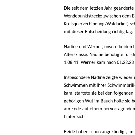
Permanente St
Die seit dem letzten Jahr geänderte
Fotos / Berichte
Wendepunktstrecke zwischen dem B
Berichte Lauftr
Kreisquerverbindung/Waldacker) sche
mit dieser Entscheidung richtig lag.
Nadine und Werner, unsere beiden Da
Altersklasse. Nadine benötigte fü
1:08:41; Werner kam nach 01:22:23 i
Insbesondere Nadine zeigte wieder
Schwimmen mit ihrer Schwimmbrille
kam, startete sie bei den folgenden
gehörigen Wut im Bauch holte sie b
am Ende auf einem hervorragenden 1
hinter sich.
Beide haben schon angekündigt, im