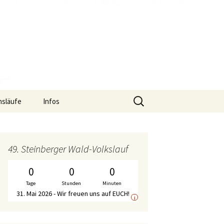
Suche
nsläufe
Infos
nach:
uf
Termine
S2-Lauf – Flyer
f
Gymnastik-Angebot
S2-Lauf – Wechselpunkte
Bericht WirDueller-
49. Steinberger Wald-Volkslauf
Biolauf
Chronik
S2-Lauf – Streckenplan
0
0
0
Ausschreibung
WirDueller-Biolauf
Tage
Stunden
Minuten
Mitgliedschaft
S2-Lauf – Zeitplan
31. Mai 2026 - Wir freuen uns auf EUCH!
i
Unterstützer
S2-Lauf – WalkerInnen