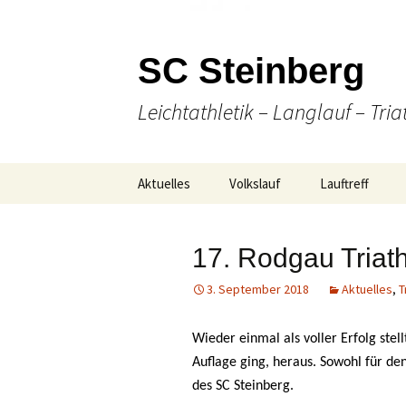
SC Steinberg
Leichtathletik – Langlauf – Tria
Springe
Aktuelles
Volkslauf
Lauftreff
zum
Inhalt
Presse
49. Volkslauf 2026
Wann & Wo
17. Rodgau Triat
Ausschreibung
Laufen
3. September 2018
Aktuelles
,
T
Online Anmeldung
(Nordic-) Walki
Wieder einmal als voller Erfolg stell
Strecken-
Gesellige Aktiv
Gesamtübersicht
Auflage ging, heraus. Sowohl für den
des SC Steinberg.
Unser Team
Ergebnisse