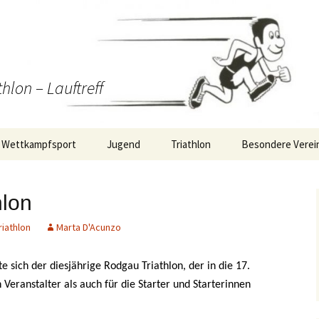
thlon – Lauftreff
Wettkampfsport
Jugend
Triathlon
Besondere Verei
Wettkampf-Statistik
Training
Triathlon/Duathlon/Radrennen
RMV S2-Staffella
hlon
Berichte
Termine Jugend
WirDueller-Biolau
Wettkampfsport
riathlon
Marta D'Acunzo
ng
Berichte Jugend
te sich der diesjährige Rodgau Triathlon, der in die 17.
itäten
Strecke: 10km Plan
 Veranstalter als auch für die Starter und Starterinnen
Strecke: 5km Plan