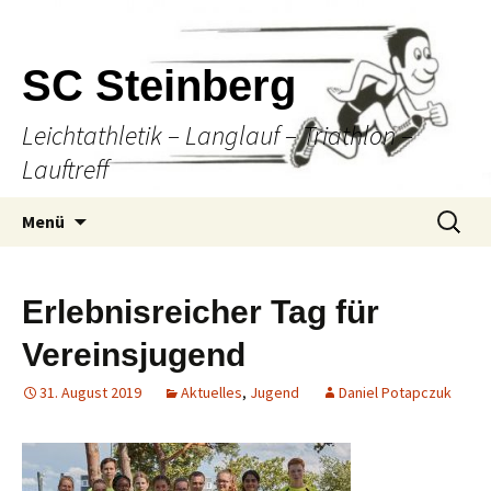
SC Steinberg
Leichtathletik – Langlauf – Triathlon –
Lauftreff
Springe
Suche
Menü
zum
nach:
Inhalt
Erlebnisreicher Tag für
Vereinsjugend
31. August 2019
Aktuelles
,
Jugend
Daniel Potapczuk