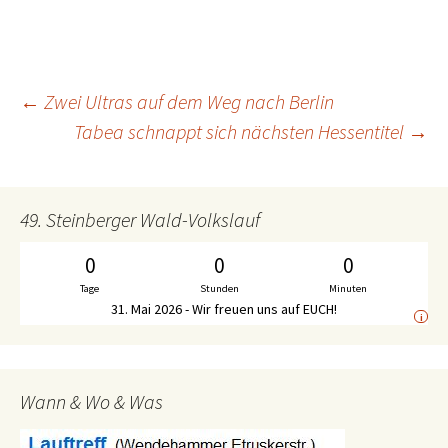
←
Zwei Ultras auf dem Weg nach Berlin
Beitrags-
Tabea schnappt sich nächsten Hessentitel
→
Navigation
49. Steinberger Wald-Volkslauf
0
0
0
Tage
Stunden
Minuten
31. Mai 2026 - Wir freuen uns auf EUCH!
i
Wann & Wo & Was