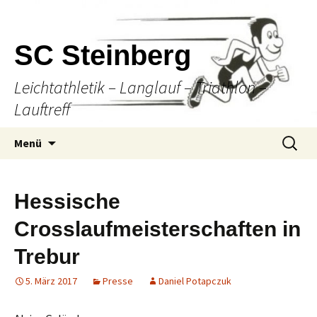
SC Steinberg
Leichtathletik – Langlauf – Triathlon –
Lauftreff
Springe
Suche
Menü
zum
nach:
Inhalt
Hessische
Crosslaufmeisterschaften in
Trebur
5. März 2017
Presse
Daniel Potapczuk