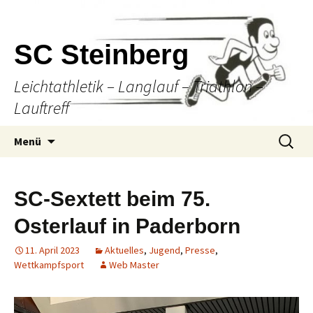
SC Steinberg
Leichtathletik – Langlauf – Triathlon –
Lauftreff
Springe
Suche
Menü
zum
nach:
Inhalt
SC-Sextett beim 75.
Osterlauf in Paderborn
11. April 2023
Aktuelles
,
Jugend
,
Presse
,
Wettkampfsport
Web Master