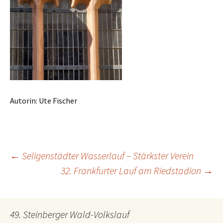
Autorin: Ute Fischer
←
Seligenstädter Wasserlauf – Stärkster Verein
Beitrags-
32. Frankfurter Lauf am Riedstadion
→
Navigation
49. Steinberger Wald-Volkslauf