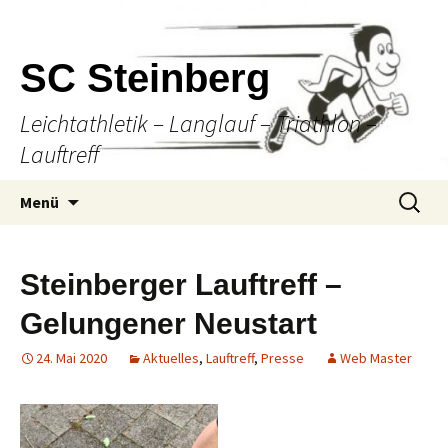
SC Steinberg
Leichtathletik – Langlauf – Triathlon –
Lauftreff
Springe
Suche
Menü
zum
nach:
Inhalt
Steinberger Lauftreff –
Gelungener Neustart
24. Mai 2020
Aktuelles
,
Lauftreff
,
Presse
Web Master