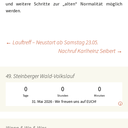
und weitere Schritte zur „alten“ Normalität möglich
werden.
←
Lauftreff – Neustart ab Samstag 23.05.
Beitrags-
Nachruf Karlheinz Seibert
→
Navigation
49. Steinberger Wald-Volkslauf
0
0
0
Tage
Stunden
Minuten
31. Mai 2026 - Wir freuen uns auf EUCH!
i
Wann & Wo & Was