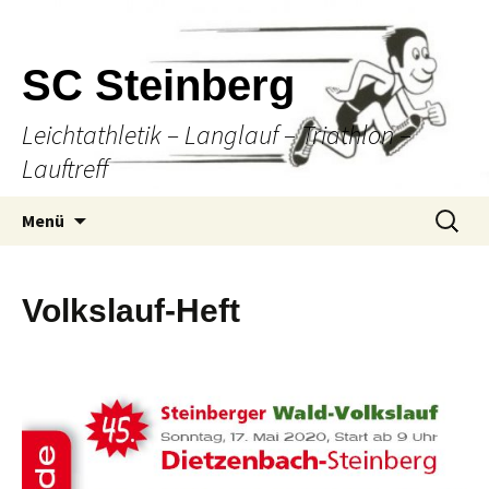
SC Steinberg
Leichtathletik – Langlauf – Triathlon –
Lauftreff
Springe
Suche
Menü
zum
nach:
Inhalt
Volkslauf-Heft