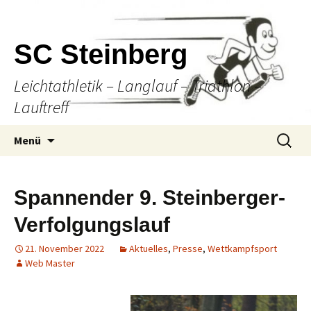
SC Steinberg
Leichtathletik – Langlauf – Triathlon –
Lauftreff
Springe
Suche
Menü
zum
nach:
Inhalt
Spannender 9. Steinberger-
Verfolgungslauf
21. November 2022
Aktuelles
,
Presse
,
Wettkampfsport
Web Master