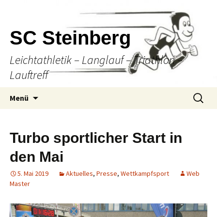
SC Steinberg
Leichtathletik – Langlauf – Triathlon –
Lauftreff
Springe
Suche
Menü
zum
nach:
Inhalt
Turbo sportlicher Start in
den Mai
5. Mai 2019
Aktuelles
,
Presse
,
Wettkampfsport
Web
Master