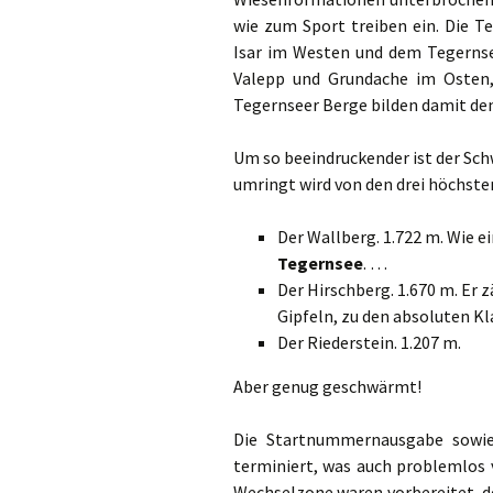
wie zum Sport treiben ein. Die T
Isar im Westen und dem Tegernse
Valepp und Grundache im Osten, 
Tegernseer Berge bilden damit den
Um so beeindruckender ist der Sch
umringt wird von den drei höchst
Der Wallberg. 1.722 m. Wie e
Tegernsee
. …
Der Hirschberg. 1.670 m. Er 
Gipfeln, zu den absoluten Kl
Der Riederstein. 1.207 m.
Aber genug geschwärmt!
Die Startnummernausgabe sowie
terminiert, was auch problemlos v
Wechselzone waren vorbereitet,