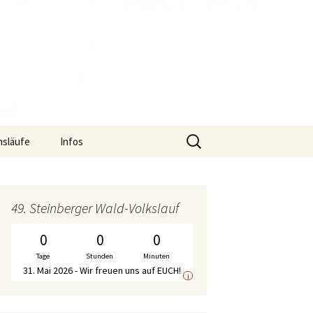
Suche
nsläufe
Infos
nach:
uf
Termine
S2-Lauf – Flyer
f
Gymnastik-Angebot
S2-Lauf – Wechselpunkte
Bericht WirDueller-
49. Steinberger Wald-Volkslauf
Biolauf
Chronik
S2-Lauf – Streckenplan
0
0
0
Ausschreibung
WirDueller-Biolauf
Tage
Stunden
Minuten
Mitgliedschaft
S2-Lauf – Zeitplan
31. Mai 2026 - Wir freuen uns auf EUCH!
i
Unterstützer
S2-Lauf – WalkerInnen