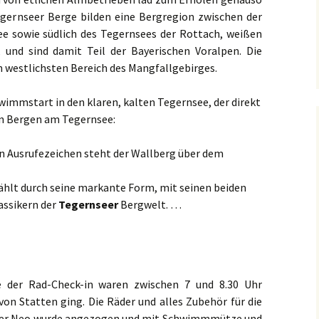
egernseer Berge bilden eine Bergregion zwischen der
e sowie südlich des Tegernsees der Rottach, weißen
und sind damit Teil der Bayerischen Voralpen. Die
 westlichsten Bereich des Mangfallgebirges.
wimmstart in den klaren, kalten Tegernsee, der direkt
en Bergen am Tegernsee:
in Ausrufezeichen steht der Wallberg über dem
zählt durch seine markante Form, mit seinen beiden
assikern der
Tegernseer
Bergwelt. …
 der Rad-Check-in waren zwischen 7 und 8.30 Uhr
on Statten ging. Die Räder und alles Zubehör für die
 der Neo wurde angezogen und mit Schwimmmütze und