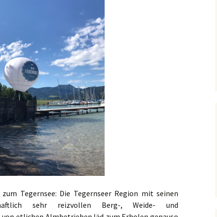
s zum Tegernsee: Die Tegernseer Region mit seinen
haftlich sehr reizvollen Berg-, Weide- und
von etlichen Almbetrieben läd zum Erholen genauso