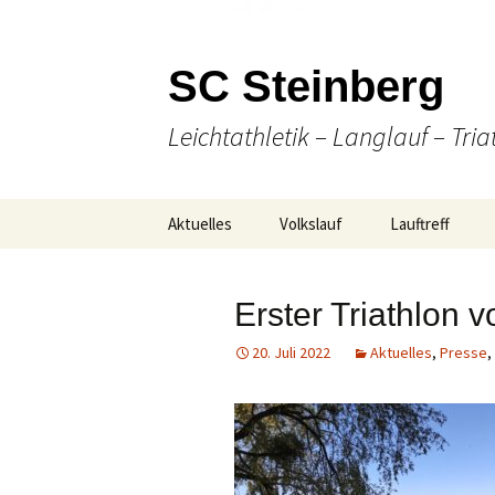
SC Steinberg
Leichtathletik – Langlauf – Tria
Springe
Aktuelles
Volkslauf
Lauftreff
zum
Inhalt
Presse
49. Volkslauf 2026
Wann & Wo
Erster Triathlon 
Ausschreibung
Laufen
20. Juli 2022
Aktuelles
,
Presse
,
Online Anmeldung
(Nordic-) Walki
Strecken-
Gesellige Aktiv
Gesamtübersicht
Unser Team
Ergebnisse