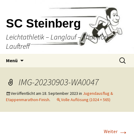
SC Steinberg
Leichtathletik – Langlauf – Triathlon –
Lauftreff
Springe
Suche
Menü
zum
nach:
Inhalt
IMG-20230903-WA0047
Veröffentlicht am
18. September 2023
in
Jugendausflug &
Etappenmarathon-Finish
.
Volle Auflösung (1024 × 565)
→
Weiter