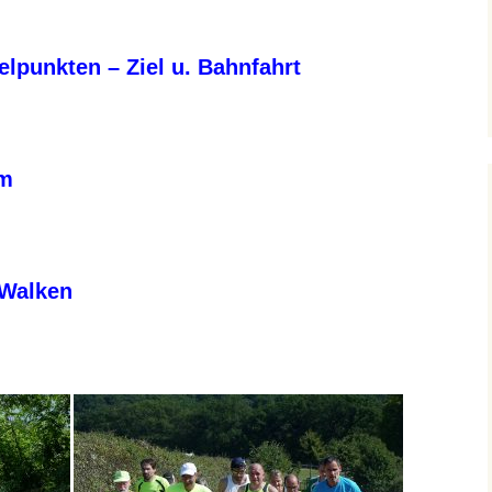
lpunkten – Ziel u. Bahnfahrt
am
 Walken