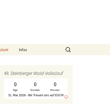
Suche
släufe
Infos
nach:
f
Termine
S2-Lauf – Flyer
f
Gymnastik-Angebot
S2-Lauf – Wechselpunkte
Bericht WirDueller-
49. Steinberger Wald-Volkslauf
Biolauf
Chronik
S2-Lauf – Streckenplan
0
0
0
Ausschreibung
WirDueller-Biolauf
Tage
Stunden
Minuten
Mitgliedschaft
S2-Lauf – Zeitplan
31. Mai 2026 - Wir freuen uns auf EUCH!
i
Unterstützer
S2-Lauf – WalkerInnen