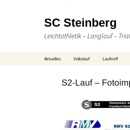
SC Steinberg
Leichtathletik – Langlauf – Tria
Springe
Aktuelles
Volkslauf
Lauftreff
zum
Inhalt
Presse
49. Volkslauf 2026
Wann & Wo
S2-Lauf – Fotoim
Ausschreibung
Laufen
Online Anmeldung
(Nordic-) Walki
Strecken-
Gesellige Aktiv
Gesamtübersicht
Unser Team
Ergebnisse