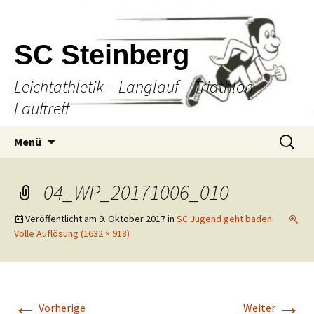
SC Steinberg
Leichtathletik – Langlauf – Triathlon –
Lauftreff
Springe
Suche
Menü
zum
nach:
Inhalt
04_WP_20171006_010
Veröffentlicht am
9. Oktober 2017
in
SC Jugend geht baden
.
Volle Auflösung (1632 × 918)
←
→
Vorherige
Weiter