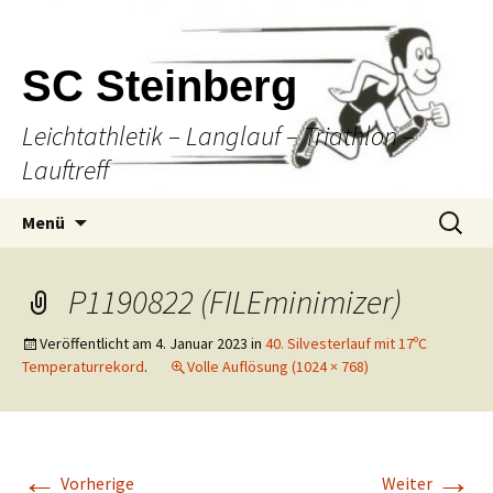
SC Steinberg
Leichtathletik – Langlauf – Triathlon –
Lauftreff
Springe
Suche
Menü
zum
nach:
Inhalt
P1190822 (FILEminimizer)
Veröffentlicht am
4. Januar 2023
in
40. Silvesterlauf mit 17ºC
Temperaturrekord
.
Volle Auflösung (1024 × 768)
←
→
Vorherige
Weiter