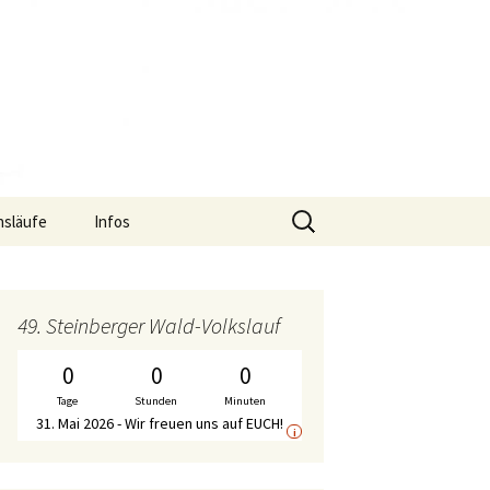
Suche
nsläufe
Infos
nach:
uf
Termine
S2-Lauf – Flyer
f
Gymnastik-Angebot
S2-Lauf – Wechselpunkte
Bericht WirDueller-
49. Steinberger Wald-Volkslauf
Biolauf
Chronik
S2-Lauf – Streckenplan
0
0
0
Ausschreibung
WirDueller-Biolauf
Tage
Stunden
Minuten
Mitgliedschaft
S2-Lauf – Zeitplan
31. Mai 2026 - Wir freuen uns auf EUCH!
i
Unterstützer
S2-Lauf – WalkerInnen