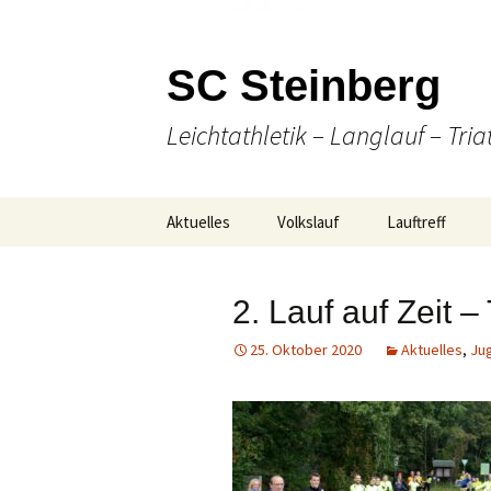
SC Steinberg
Leichtathletik – Langlauf – Tria
Springe
Aktuelles
Volkslauf
Lauftreff
zum
Inhalt
Presse
49. Volkslauf 2026
Wann & Wo
2. Lauf auf Zeit 
Ausschreibung
Laufen
25. Oktober 2020
Aktuelles
,
Ju
Online Anmeldung
(Nordic-) Walki
Strecken-
Gesellige Aktiv
Gesamtübersicht
Unser Team
Ergebnisse