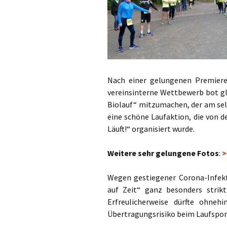
Permanente St
Fotos / Berichte
Berichte Lauftr
Nach einer gelungenen Premiere 
vereinsinterne Wettbewerb bot gl
Biolauf“ mitzumachen, der am sel
eine schöne Laufaktion, die von 
Läuft!“ organisiert wurde.
Weitere sehr gelungene Fotos
:
>
Wegen gestiegener Corona-Infekt
auf Zeit“ ganz besonders strik
Erfreulicherweise dürfte ohneh
Übertragungsrisiko beim Laufsport 