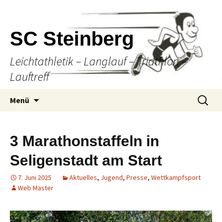
SC Steinberg
Leichtathletik – Langlauf – Triathlon –
Lauftreff
Springe
Suche
Menü
zum
nach:
Inhalt
3 Marathonstaffeln in
Seligenstadt am Start
7. Juni 2025
Aktuelles
,
Jugend
,
Presse
,
Wettkampfsport
Web Master