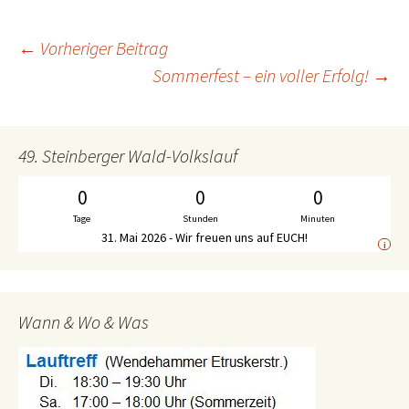
←
Vorheriger Beitrag
Beitrags-
Sommerfest – ein voller Erfolg!
→
Navigation
49. Steinberger Wald-Volkslauf
0
0
0
Tage
Stunden
Minuten
31. Mai 2026 - Wir freuen uns auf EUCH!
i
Wann & Wo & Was