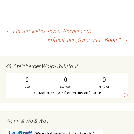
←
Ein verrücktes Joyce-Wochenende
Beitrags-
Erfreulicher „Gymnastik-Boom“
→
Navigation
49. Steinberger Wald-Volkslauf
0
0
0
Tage
Stunden
Minuten
31. Mai 2026 - Wir freuen uns auf EUCH!
i
Wann & Wo & Was