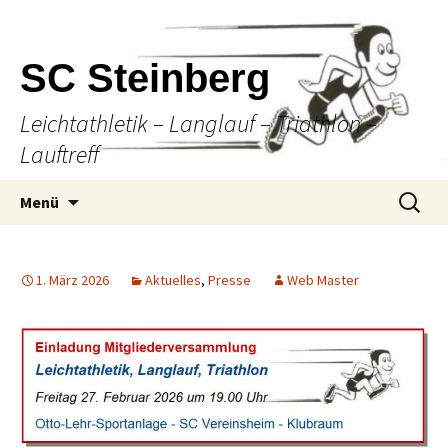
SC Steinberg
Leichtathletik – Langlauf – Triathlon –
Lauftreff
Springe
Suche
Menü
zum
nach:
Inhalt
1. März 2026
Aktuelles
,
Presse
Web Master