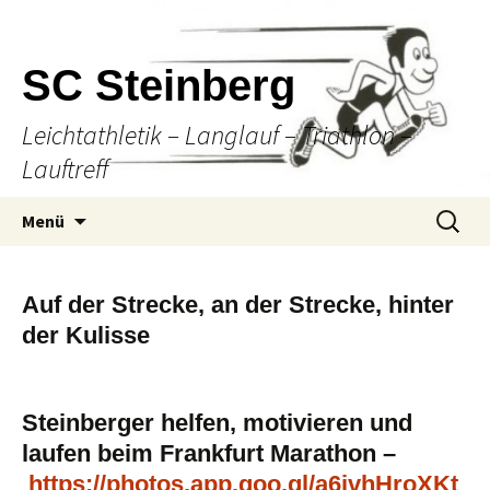
SC Steinberg
Leichtathletik – Langlauf – Triathlon –
Lauftreff
Springe
Suche
Menü
zum
nach:
Inhalt
Auf der Strecke, an der Strecke, hinter
der Kulisse
Steinberger helfen, motivieren und
laufen beim Frankfurt Marathon –
https://photos.app.goo.gl/a6jvhHroXKt