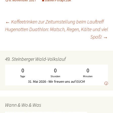
8. November 2017
Daniel Potapczuk
←
Kaffeetrinken zur Zeitumstellung beim Lauftreff
Beitrags-
Hugenotten Duathlon: Matsch, Regen, Kälte und viel
Spaß!
→
Navigation
49. Steinberger Wald-Volkslauf
0
0
0
Tage
Stunden
Minuten
31. Mai 2026 - Wir freuen uns auf EUCH!
i
Wann & Wo & Was