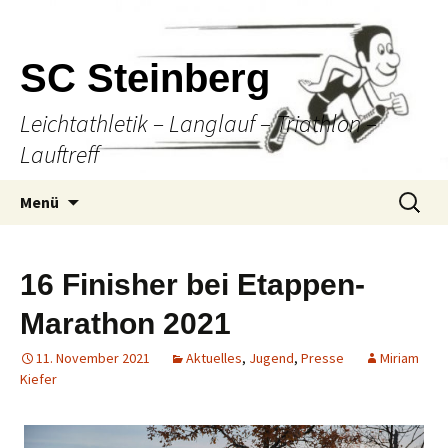
SC Steinberg
Leichtathletik – Langlauf – Triathlon –
Lauftreff
Springe
Suche
Menü
zum
nach:
Inhalt
16 Finisher bei Etappen-
Marathon 2021
11. November 2021
Aktuelles
,
Jugend
,
Presse
Miriam
Kiefer