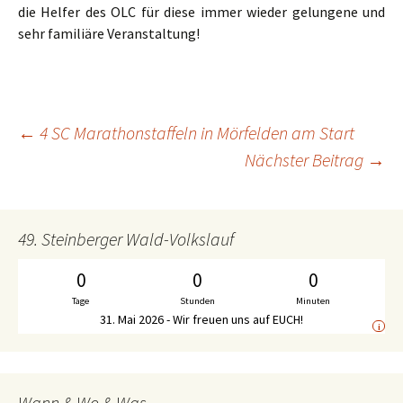
die Helfer des OLC für diese immer wieder gelungene und
sehr familiäre Veranstaltung!
←
4 SC Marathonstaffeln in Mörfelden am Start
Beitrags-
Nächster Beitrag
→
Navigation
49. Steinberger Wald-Volkslauf
0
0
0
Tage
Stunden
Minuten
31. Mai 2026 - Wir freuen uns auf EUCH!
i
Wann & Wo & Was