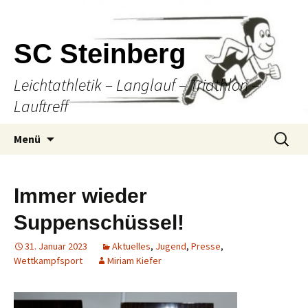
SC Steinberg
Leichtathletik – Langlauf – Triathlon –
Lauftreff
Springe
Suche
Menü
zum
nach:
Inhalt
Immer wieder
Suppenschüssel!
31. Januar 2023
Aktuelles
,
Jugend
,
Presse
,
Wettkampfsport
Miriam Kiefer