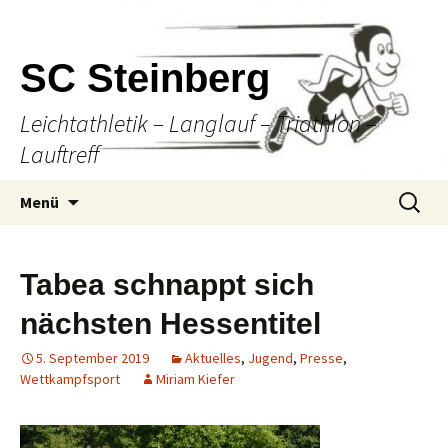
SC Steinberg
Leichtathletik – Langlauf – Triathlon –
Lauftreff
Springe
Suche
Menü
zum
nach:
Inhalt
Tabea schnappt sich
nächsten Hessentitel
5. September 2019
Aktuelles
,
Jugend
,
Presse
,
Wettkampfsport
Miriam Kiefer