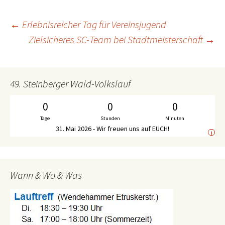
←
Erlebnisreicher Tag für Vereinsjugend
Beitrags-
Zielsicheres SC-Team bei Stadtmeisterschaft
→
Navigation
49. Steinberger Wald-Volkslauf
0
0
0
Tage
Stunden
Minuten
31. Mai 2026 - Wir freuen uns auf EUCH!
i
Wann & Wo & Was