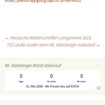
https://photos.app.goo.gl/qqGJcC1e79BFtnv32
←
Hessische Meisterschaften Langstrecke 2018
Beitrags-
710 Läufer laufen beim 43. Steinberger Volkslauf
→
Navigation
49. Steinberger Wald-Volkslauf
0
0
0
Tage
Stunden
Minuten
31. Mai 2026 - Wir freuen uns auf EUCH!
i