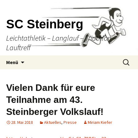
SC Steinberg
Leichtathletik – Langlauf – Triathlon –
Lauftreff
Springe
Suche
Menü
zum
nach:
Inhalt
Vielen Dank für eure
Teilnahme am 43.
Steinberger Volkslauf!
28. Mai 2018
Aktuelles
,
Presse
Miriam Kiefer