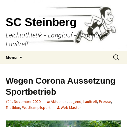
SC Steinberg
Leichtathletik – Langlauf – Triathlon –
Lauftreff
Springe
Suche
Menü
zum
nach:
Inhalt
Wegen Corona Aussetzung
Sportbetrieb
1. November 2020
Aktuelles
,
Jugend
,
Lauftreff
,
Presse
,
Triathlon
,
Wettkampfsport
Web Master