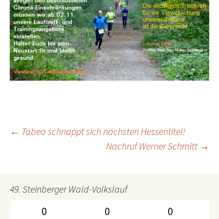
←
Tabea schnappt sich nächsten Hessentitel!
Beitrags-
Nachruf Werner Schmitt
→
Navigation
49. Steinberger Wald-Volkslauf
0
0
0