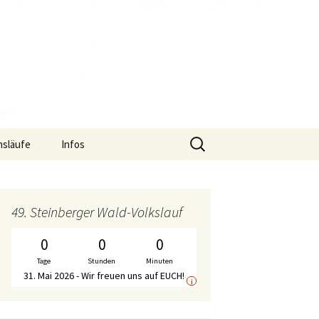
Suche
nsläufe
Infos
nach:
uf
Termine
S2-Lauf – Flyer
f
Gymnastik-Angebot
S2-Lauf – Wechselpunkte
Bericht WirDueller-
49. Steinberger Wald-Volkslauf
Biolauf
Chronik
S2-Lauf – Streckenplan
0
0
0
Ausschreibung
WirDueller-Biolauf
Tage
Stunden
Minuten
Mitgliedschaft
S2-Lauf – Zeitplan
31. Mai 2026 - Wir freuen uns auf EUCH!
i
Unterstützer
S2-Lauf – WalkerInnen