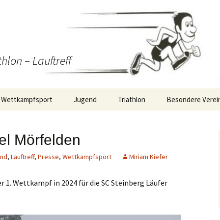
thlon – Lauftreff
Wettkampfsport
Jugend
Triathlon
Besondere Verei
Wettkampf-Statistik
Training
Triathlon/Duathlon/Radrennen
RMV S2-Staffella
el Mörfelden
Berichte
Termine Jugend
WirDueller-Biolau
Wettkampfsport
nd
,
Lauftreff
,
Presse
,
Wettkampfsport
Miriam Kiefer
ng
Berichte Jugend
r 1. Wettkampf in 2024 für die SC Steinberg Läufer
itäten
Strecke: 10km Plan
Strecke: 5km Plan