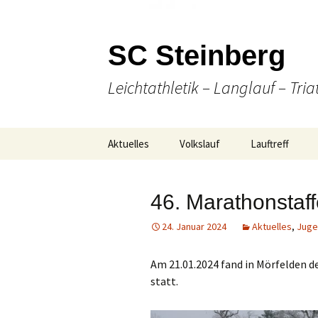
SC Steinberg
Leichtathletik – Langlauf – Tria
Springe
Aktuelles
Volkslauf
Lauftreff
zum
Inhalt
Presse
49. Volkslauf 2026
Wann & Wo
46. Marathonstaff
Ausschreibung
Laufen
24. Januar 2024
Aktuelles
,
Juge
Online Anmeldung
(Nordic-) Walki
Am 21.01.2024 fand in Mörfelden de
Strecken-
Gesellige Aktiv
statt.
Gesamtübersicht
Unser Team
Ergebnisse