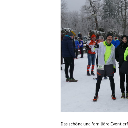
Permanente St
Fotos / Berichte
Berichte Lauftr
Das schöne und familiäre Event er