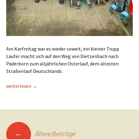
Am Karfreitag war es wieder soweit, ein kleiner Trupp
Läufer macht sich auf den Weg von Dietzenbach nach
Paderborn zum alljährlichen Osterlauf, dem ältesten
Straßenlauf Deutschlands.
Alle Jahre wieder – Paderborn
weiterlesen
→
Beitrags-
←
Ältere Beiträge