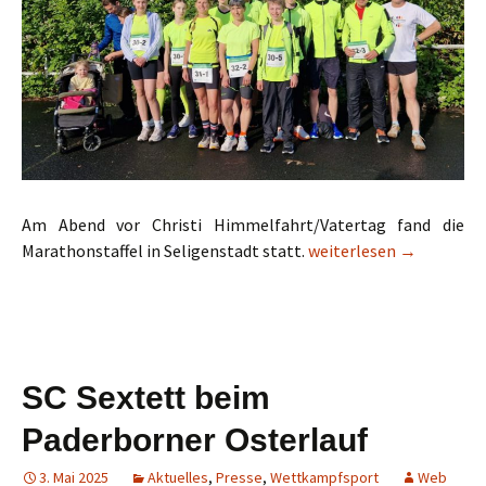
Am Abend vor Christi Himmelfahrt/Vatertag fand die
3 Marathonstaffeln in S
Marathonstaffel in Seligenstadt statt.
weiterlesen
→
SC Sextett beim
Paderborner Osterlauf
3. Mai 2025
Aktuelles
,
Presse
,
Wettkampfsport
Web