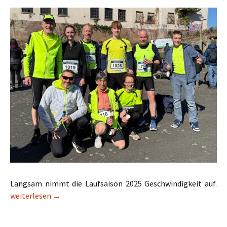
Langsam nimmt die Laufsaison 2025 Geschwindigkeit auf.
Seligenstädter Wasserlauf – Sonne aber kühl
weiterlesen
→