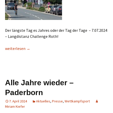
Der längste Tag es Jahres oder der Tag der Tage – 7.07.2024
– Langdistanz Challenge Roth!
Challenge Roth – grandioses Event!
weiterlesen
→
Alle Jahre wieder –
Paderborn
7. April 2024
Aktuelles
,
Presse
,
Wettkampfsport
Miriam Kiefer