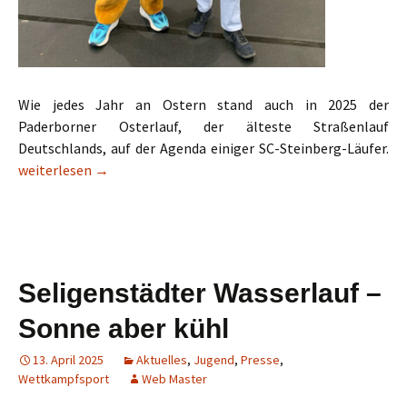
Wie jedes Jahr an Ostern stand auch in 2025 der
Paderborner Osterlauf, der älteste Straßenlauf
Deutschlands, auf der Agenda einiger SC-Steinberg-Läufer.
SC Sextett beim Paderborner Osterlauf
weiterlesen
→
Seligenstädter Wasserlauf –
Sonne aber kühl
13. April 2025
Aktuelles
,
Jugend
,
Presse
,
Wettkampfsport
Web Master