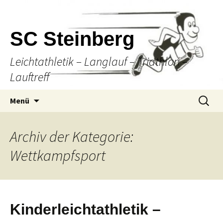
SC Steinberg
Leichtathletik – Langlauf – Triathlon –
Lauftreff
Springe
Suche
Menü
zum
nach:
Inhalt
Archiv der Kategorie:
Wettkampfsport
Kinderleichtathletik –