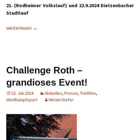
21. (Rodheimer Volkslauf) und 22.9.2024 Dietzenbacher
Stadtlauf
Gelungenes Laufwochenende
weiterlesen
→
Challenge Roth –
grandioses Event!
22. Juli 2024
Aktuelles
,
Presse
,
Triathlon
,
Wettkampfsport
Miriam Kiefer