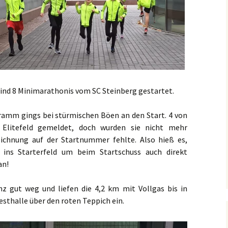
recken
Foto-Impressionen 2019
eff
Foto-Impressionen 2018
ind 8 Minimarathonis vom SC Steinberg gestartet.
mm gings bei stürmischen Böen an den Start. 4 von
 Elitefeld gemeldet, doch wurden sie nicht mehr
eichnung auf der Startnummer fehlte. Also hieß es,
ins Starterfeld um beim Startschuss auch direkt
an!
z gut weg und liefen die 4,2 km mit Vollgas bis in
esthalle über den roten Teppich ein.