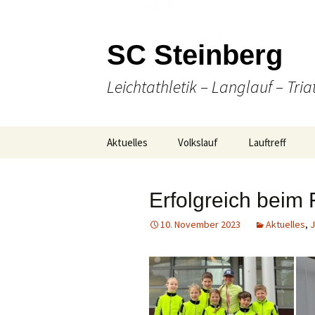
SC Steinberg
Leichtathletik – Langlauf – Tria
Springe
Aktuelles
Volkslauf
Lauftreff
zum
Inhalt
Presse
49. Volkslauf 2026
Wann & Wo
Erfolgreich beim 
Ausschreibung
Laufen
10. November 2023
Aktuelles
,
Online Anmeldung
(Nordic-) Walki
Strecken-
Gesellige Aktiv
Gesamtübersicht
Unser Team
Ergebnisse