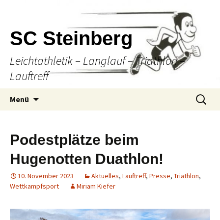
SC Steinberg
Leichtathletik – Langlauf – Triathlon –
Lauftreff
Springe
Suche
Menü
zum
nach:
Inhalt
Podestplätze beim
Hugenotten Duathlon!
10. November 2023
Aktuelles
,
Lauftreff
,
Presse
,
Triathlon
,
Wettkampfsport
Miriam Kiefer