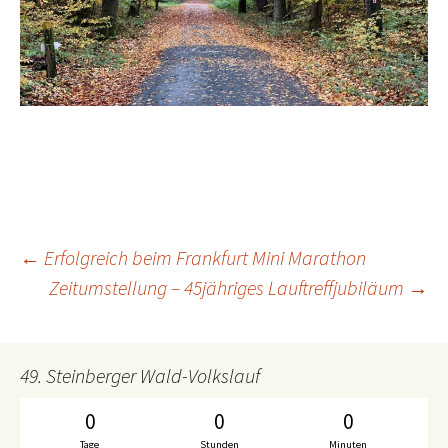
←
Erfolgreich beim Frankfurt Mini Marathon
Beitrags-
Zeitumstellung – 45jähriges Lauftreffjubiläum
→
Navigation
49. Steinberger Wald-Volkslauf
0
0
0
Tage
Stunden
Minuten