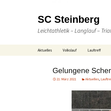
SC Steinberg
Leichtathletik – Langlauf – Tria
Springe
Aktuelles
Volkslauf
Lauftreff
zum
Inhalt
Presse
49. Volkslauf 2026
Wann & Wo
Gelungene Scher
Ausschreibung
Laufen
21. März 2021
Aktuelles
,
Lauftre
Online Anmeldung
(Nordic-) Walki
Strecken-
Gesellige Aktiv
Gesamtübersicht
Unser Team
Ergebnisse