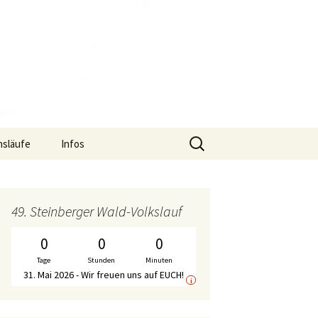
Suche
nsläufe
Infos
nach:
uf
Termine
S2-Lauf – Flyer
f
Gymnastik-Angebot
S2-Lauf – Wechselpunkte
Bericht WirDueller-
49. Steinberger Wald-Volkslauf
Biolauf
Chronik
S2-Lauf – Streckenplan
0
0
0
Ausschreibung
WirDueller-Biolauf
Tage
Stunden
Minuten
Mitgliedschaft
S2-Lauf – Zeitplan
31. Mai 2026 - Wir freuen uns auf EUCH!
i
Unterstützer
S2-Lauf – WalkerInnen