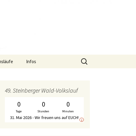
Suche
nsläufe
Infos
nach:
uf
Termine
S2-Lauf – Flyer
f
Gymnastik-Angebot
S2-Lauf – Wechselpunkte
Bericht WirDueller-
49. Steinberger Wald-Volkslauf
Biolauf
Chronik
S2-Lauf – Streckenplan
0
0
0
Ausschreibung
WirDueller-Biolauf
Tage
Stunden
Minuten
Mitgliedschaft
S2-Lauf – Zeitplan
31. Mai 2026 - Wir freuen uns auf EUCH!
i
Unterstützer
S2-Lauf – WalkerInnen