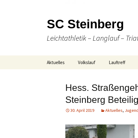
SC Steinberg
Leichtathletik – Langlauf – Tria
Springe
Aktuelles
Volkslauf
Lauftreff
zum
Inhalt
Presse
49. Volkslauf 2026
Wann & Wo
Hess. Straßengeh
Ausschreibung
Laufen
Steinberg Beteili
Online Anmeldung
(Nordic-) Walki
30. April 2019
Aktuelles
,
Jugen
Strecken-
Gesellige Aktiv
Gesamtübersicht
Unser Team
Ergebnisse