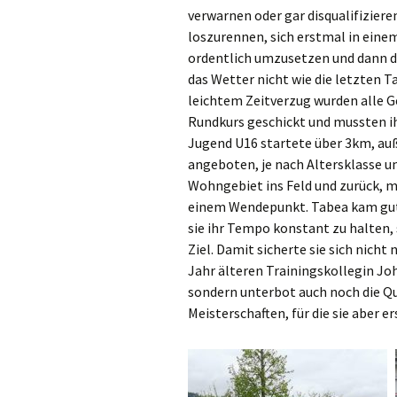
verwarnen oder gar disqualifiziere
loszurennen, sich erstmal in ein
ordentlich umzusetzen und dann da
das Wetter nicht wie die letzten T
leichtem Zeitverzug wurden alle 
Rundkurs geschickt und mussten ih
Jugend U16 startete über 3km, a
angeboten, je nach Altersklasse un
Wohngebiet ins Feld und zurück, 
einem Wendepunkt. Tabea kam gut 
sie ihr Tempo konstant zu halten, 
Ziel. Damit sicherte sie sich nicht
Jahr älteren Trainingskollegin J
sondern unterbot auch noch die Qu
Meisterschaften, für die sie aber e