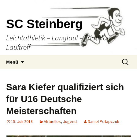
SC Steinberg
Leichtathletik – Langlauf – Triathlon –
Lauftreff
Springe
Suche
Menü
zum
nach:
Inhalt
Sara Kiefer qualifiziert sich
für U16 Deutsche
Meisterschaften
15. Juli 2018
Aktuelles
,
Jugend
Daniel Potapczuk