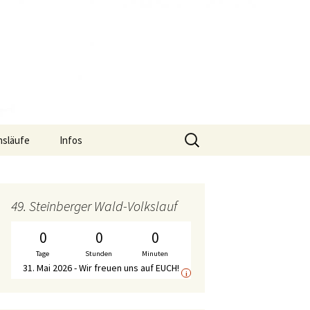
Suche
nsläufe
Infos
nach:
uf
Termine
S2-Lauf – Flyer
f
Gymnastik-Angebot
S2-Lauf – Wechselpunkte
Bericht WirDueller-
49. Steinberger Wald-Volkslauf
Biolauf
Chronik
S2-Lauf – Streckenplan
0
0
0
Ausschreibung
WirDueller-Biolauf
Tage
Stunden
Minuten
Mitgliedschaft
S2-Lauf – Zeitplan
31. Mai 2026 - Wir freuen uns auf EUCH!
i
Unterstützer
S2-Lauf – WalkerInnen