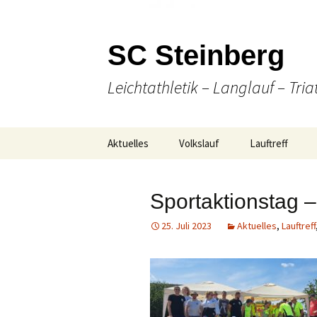
SC Steinberg
Leichtathletik – Langlauf – Tria
Springe
Aktuelles
Volkslauf
Lauftreff
zum
Inhalt
Presse
49. Volkslauf 2026
Wann & Wo
Sportaktionstag 
Ausschreibung
Laufen
25. Juli 2023
Aktuelles
,
Lauftreff
Online Anmeldung
(Nordic-) Walki
Strecken-
Gesellige Aktiv
Gesamtübersicht
Unser Team
Ergebnisse