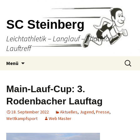
SC Steinberg
Leichtathletik – Langlauf – Triathlon –
Lauftreff
Springe
Suche
Menü
zum
nach:
Inhalt
Main-Lauf-Cup: 3.
Rodenbacher Lauftag
18. September 2022
Aktuelles
,
Jugend
,
Presse
,
Wettkampfsport
Web Master