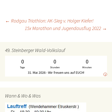
←
Rodgau Triathlon: AK-Sieg v. Holger Kiefer!
Beitrags-
15x Marathon und Jugendausflug 2022
→
Navigation
49. Steinberger Wald-Volkslauf
0
0
0
Tage
Stunden
Minuten
31. Mai 2026 - Wir freuen uns auf EUCH!
i
Wann & Wo & Was