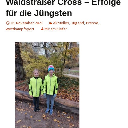
Waldsträßer Cross – Erfolge
für die Jüngsten
16. November 2021
Aktuelles
,
Jugend
,
Presse
,
Wettkampfsport
Miriam Kiefer