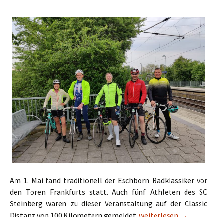
Am 1. Mai fand traditionell der Eschborn Radklassiker vor
den Toren Frankfurts statt. Auch fünf Athleten des SC
Steinberg waren zu dieser Veranstaltung auf der Classic
Wir können auch Rad!
Distanz von 100 Kilometern gemeldet.
weiterlesen
→