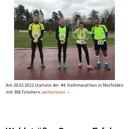
Am 20.02.2022 startete der 44. Halbmarathon in Mörfelden
Sara & Raphael – lockere 21,1km Premiere
mit 306 Finishern.
weiterlesen
→