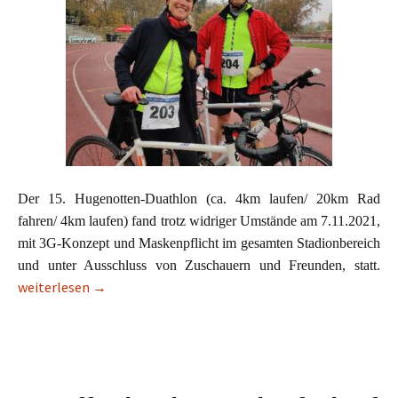
Der 15. Hugenotten-Duathlon (ca. 4km laufen/ 20km Rad
fahren/ 4km laufen) fand trotz widriger Umstände am 7.11.2021,
mit 3G-Konzept und Maskenpflicht im gesamten Stadionbereich
und unter Ausschluss von Zuschauern und Freunden, statt.
15. Hugenotten-Duathlon Neu-Isenburg
weiterlesen
→