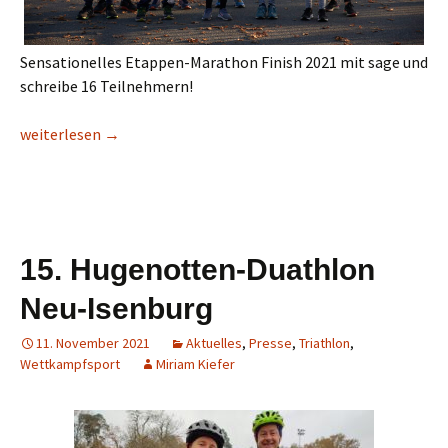
Sensationelles Etappen-Marathon Finish 2021 mit sage und
schreibe 16 Teilnehmern!
16 Finisher bei Etappen-Marathon 2021
weiterlesen
→
15. Hugenotten-Duathlon
Neu-Isenburg
11. November 2021
Aktuelles
,
Presse
,
Triathlon
,
Wettkampfsport
Miriam Kiefer