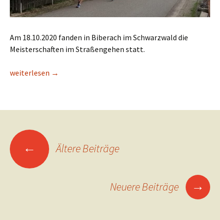
Am 18.10.2020 fanden in Biberach im Schwarzwald die
Meisterschaften im Straßengehen statt.
Tabea schnappt sich nächsten Hessentitel!
weiterlesen
→
Beitrags-
←
Ältere Beiträge
Navigation
→
Neuere Beiträge