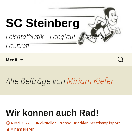
SC Steinberg
Leichtathletik – Langlauf – Triathlon –
Lauftreff
Springe
Suche
Menü
zum
nach:
Inhalt
Alle Beiträge von
Miriam Kiefer
Wir können auch Rad!
4. Mai 2022
Aktuelles
,
Presse
,
Triathlon
,
Wettkampfsport
Miriam Kiefer