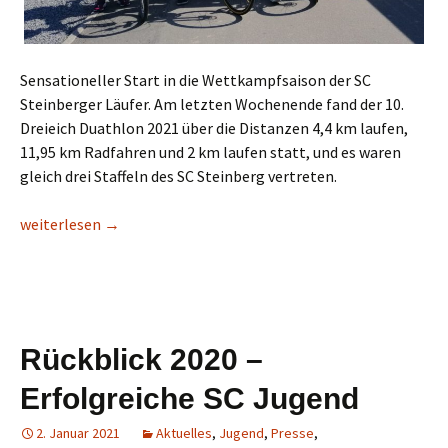
Sensationeller Start in die Wettkampfsaison der SC
Steinberger Läufer. Am letzten Wochenende fand der 10.
Dreieich Duathlon 2021 über die Distanzen 4,4 km laufen,
11,95 km Radfahren und 2 km laufen statt, und es waren
gleich drei Staffeln des SC Steinberg vertreten.
Platz 1-3 komplett in SC Steinberg neongelb!
weiterlesen
→
Rückblick 2020 –
Erfolgreiche SC Jugend
2. Januar 2021
Aktuelles
,
Jugend
,
Presse
,