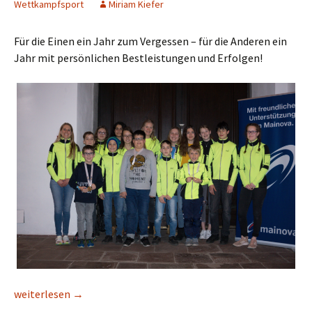
Wettkampfsport
Miriam Kiefer
Für die Einen ein Jahr zum Vergessen – für die Anderen ein
Jahr mit persönlichen Bestleistungen und Erfolgen!
Rückblick 2020 – Erfolgreiche SC Jugend
weiterlesen
→