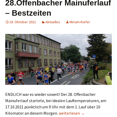
28.Offenbacher Mainuferlauf
– Bestzeiten
18. Oktober 2021
Aktuelles
Miriam Kiefer
ENDLICH war es wieder soweit! Der 28. Offenbacher
Mainuferlauf startete, bei idealen Lauftemperaturen, am
17.10.2021 pünktlich um 9 Uhr mit dem 1. Lauf über 10
28.Offenbacher Mainuferlauf – B
Kilomater an diesem Morgen.
weiterlesen
→