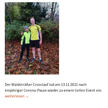
Der Waldsträßer Crosslauf lud am 13.11.2021 nach
einjähriger Corona-Pause wieder zu einem tollen Event ein.
Waldsträßer Cross – Erfolge für die Jüngsten
weiterlesen
→