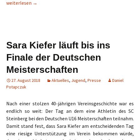
Vereinsausflug bietet Kultur und Freizeit gleichermaßen
weiterlesen
→
Sara Kiefer läuft bis ins
Finale der Deutschen
Meisterschaften
27. August 2018
Aktuelles
,
Jugend
,
Presse
Daniel
Potapczuk
Nach einer stolzen 40-jährigen Vereinsgeschichte war es
endlich so weit: Der Tag an dem eine Athletin des SC
Steinberg bei den Deutschen U16 Meisterschaften teilnahm.
Damit stand fest, dass Sara Kiefer am entscheidenden Tag
eine riesige Unterstützung im Verein bekommen würde,