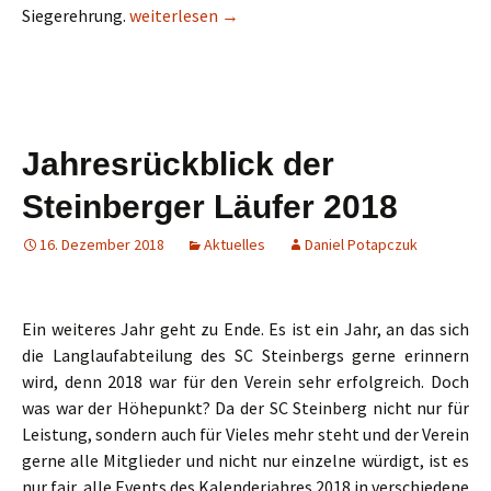
Main-Lauf-Cup ist eine feste Vereinstradition
Siegerehrung.
weiterlesen
→
Jahresrückblick der
Steinberger Läufer 2018
16. Dezember 2018
Aktuelles
Daniel Potapczuk
Ein weiteres Jahr geht zu Ende. Es ist ein Jahr, an das sich
die Langlaufabteilung des SC Steinbergs gerne erinnern
wird, denn 2018 war für den Verein sehr erfolgreich. Doch
was war der Höhepunkt? Da der SC Steinberg nicht nur für
Leistung, sondern auch für Vieles mehr steht und der Verein
gerne alle Mitglieder und nicht nur einzelne würdigt, ist es
nur fair, alle Events des Kalenderjahres 2018 in verschiedene