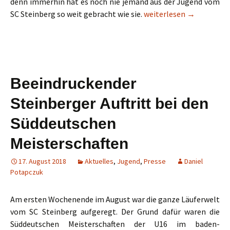
denn immerhin hat es noch nie jemand aus der Jugend vom
Sara Kiefer läuft bis ins
SC Steinberg so weit gebracht wie sie.
weiterlesen
→
Beeindruckender
Steinberger Auftritt bei den
Süddeutschen
Meisterschaften
17. August 2018
Aktuelles
,
Jugend
,
Presse
Daniel
Potapczuk
Am ersten Wochenende im August war die ganze Läuferwelt
vom SC Steinberg aufgeregt. Der Grund dafür waren die
Süddeutschen Meisterschaften der U16 im baden-