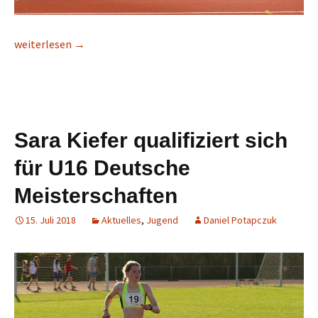
Beeindruckender Steinberger Auftritt bei den Süddeutschen Me
weiterlesen
→
Sara Kiefer qualifiziert sich
für U16 Deutsche
Meisterschaften
15. Juli 2018
Aktuelles
,
Jugend
Daniel Potapczuk