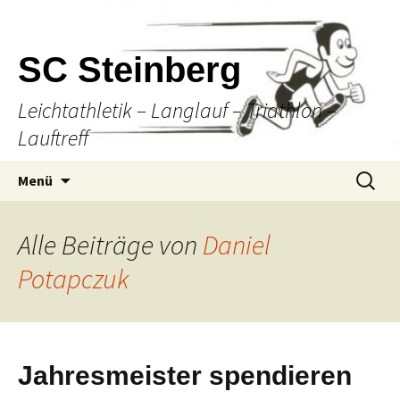
SC Steinberg
Leichtathletik – Langlauf – Triathlon –
Lauftreff
Springe
Suche
Menü
zum
nach:
Inhalt
Alle Beiträge von
Daniel
Potapczuk
Jahresmeister spendieren